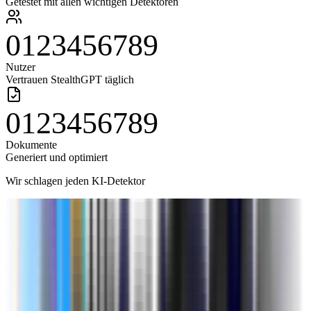
Getestet mit allen wichtigen Detektoren
0
1
2
3
4
5
6
7
8
9
Nutzer
Vertrauen StealthGPT täglich
0
1
2
3
4
5
6
7
8
9
Dokumente
Generiert und optimiert
Wir schlagen jeden KI-Detektor