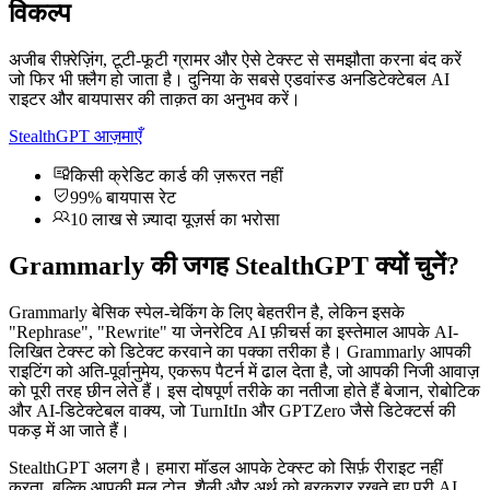
विकल्प
अजीब रीफ़्रेज़िंग, टूटी-फूटी ग्रामर और ऐसे टेक्स्ट से समझौता करना बंद करें
जो फिर भी फ़्लैग हो जाता है। दुनिया के सबसे एडवांस्ड अनडिटेक्टेबल AI
राइटर और बायपासर की ताक़त का अनुभव करें।
StealthGPT आज़माएँ
किसी क्रेडिट कार्ड की ज़रूरत नहीं
99% बायपास रेट
10 लाख से ज़्यादा यूज़र्स का भरोसा
Grammarly की जगह StealthGPT क्यों चुनें?
Grammarly बेसिक स्पेल-चेकिंग के लिए बेहतरीन है, लेकिन इसके
"Rephrase", "Rewrite" या जेनरेटिव AI फ़ीचर्स का इस्तेमाल आपके AI-
लिखित टेक्स्ट को डिटेक्ट करवाने का पक्का तरीका है। Grammarly आपकी
राइटिंग को अति-पूर्वानुमेय, एकरूप पैटर्न में ढाल देता है, जो आपकी निजी आवाज़
को पूरी तरह छीन लेते हैं। इस दोषपूर्ण तरीके का नतीजा होते हैं बेजान, रोबोटिक
और AI-डिटेक्टेबल वाक्य, जो TurnItIn और GPTZero जैसे डिटेक्टर्स की
पकड़ में आ जाते हैं।
StealthGPT अलग है। हमारा मॉडल आपके टेक्स्ट को सिर्फ़ रीराइट नहीं
करता, बल्कि आपकी मूल टोन, शैली और अर्थ को बरकरार रखते हुए पूरी AI