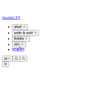
StealthGPT
फीचर्स
उपयोग के मामले
रिसोर्सेज
API
प्राइसिंग
HI