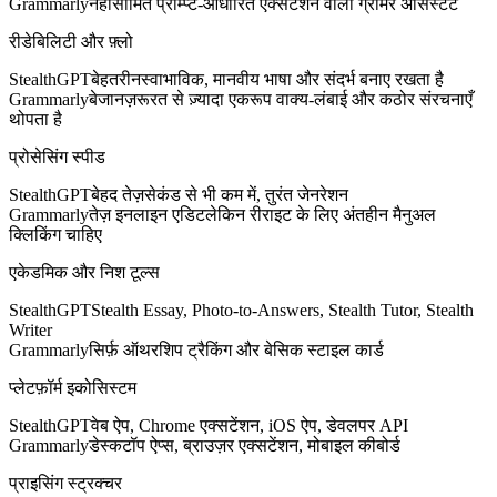
Grammarly
नहीं
सीमित प्रॉम्प्ट-आधारित एक्सटेंशन वाला ग्रामर असिस्टेंट
रीडेबिलिटी और फ़्लो
StealthGPT
बेहतरीन
स्वाभाविक, मानवीय भाषा और संदर्भ बनाए रखता है
Grammarly
बेजान
ज़रूरत से ज़्यादा एकरूप वाक्य-लंबाई और कठोर संरचनाएँ
थोपता है
प्रोसेसिंग स्पीड
StealthGPT
बेहद तेज़
सेकंड से भी कम में, तुरंत जेनरेशन
Grammarly
तेज़ इनलाइन एडिट
लेकिन रीराइट के लिए अंतहीन मैनुअल
क्लिकिंग चाहिए
एकेडमिक और निश टूल्स
StealthGPT
Stealth Essay, Photo-to-Answers, Stealth Tutor, Stealth
Writer
Grammarly
सिर्फ़ ऑथरशिप ट्रैकिंग और बेसिक स्टाइल कार्ड
प्लेटफ़ॉर्म इकोसिस्टम
StealthGPT
वेब ऐप, Chrome एक्सटेंशन, iOS ऐप, डेवलपर API
Grammarly
डेस्कटॉप ऐप्स, ब्राउज़र एक्सटेंशन, मोबाइल कीबोर्ड
प्राइसिंग स्ट्रक्चर