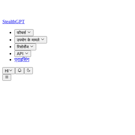
StealthGPT
फीचर्स
उपयोग के मामले
रिसोर्सेज
API
प्राइसिंग
HI