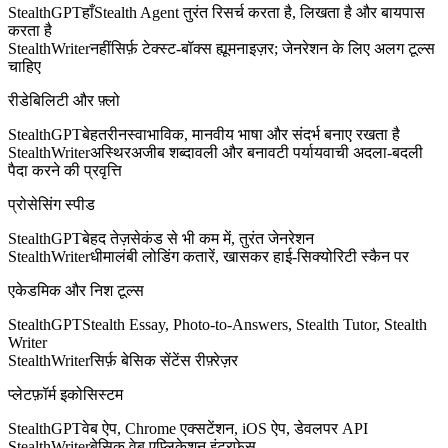
StealthGPT
हाँ
Stealth Agent तुरंत रिसर्च करता है, लिखता है और बायपास
करता है
StealthWriter
नहीं
सिर्फ़ टेक्स्ट-बॉक्स ह्यूमनाइज़र; जेनरेशन के लिए अलग टूल्स
चाहिए
रीडेबिलिटी और फ़्लो
StealthGPT
बेहतरीन
स्वाभाविक, मानवीय भाषा और संदर्भ बनाए रखता है
StealthWriter
अस्थिर
अजीब शब्दावली और बनावटी पर्यायवाची अदला-बदली
पैदा करने की प्रवृत्ति
प्रोसेसिंग स्पीड
StealthGPT
बेहद तेज़
सेकंड से भी कम में, तुरंत जेनरेशन
StealthWriter
धीमा
लंबी लोडिंग कतारें, खासकर हाई-सिक्योरिटी स्कैन पर
एकेडमिक और निश टूल्स
StealthGPT
Stealth Essay, Photo-to-Answers, Stealth Tutor, Stealth
Writer
StealthWriter
सिर्फ़ बेसिक सेंटेंस रीफ़्रेज़र
प्लेटफ़ॉर्म इकोसिस्टम
StealthGPT
वेब ऐप, Chrome एक्सटेंशन, iOS ऐप, डेवलपर API
StealthWriter
बेसिक वेब एप्लिकेशन इंटरफ़ेस