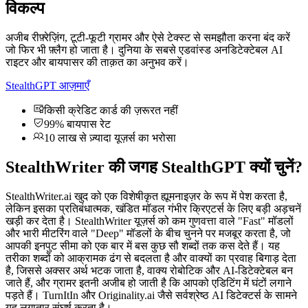
विकल्प
अजीब रीफ़्रेज़िंग, टूटी-फूटी ग्रामर और ऐसे टेक्स्ट से समझौता करना बंद करें
जो फिर भी फ़्लैग हो जाता है। दुनिया के सबसे एडवांस्ड अनडिटेक्टेबल AI
राइटर और बायपासर की ताक़त का अनुभव करें।
StealthGPT आज़माएँ
किसी क्रेडिट कार्ड की ज़रूरत नहीं
99% बायपास रेट
10 लाख से ज़्यादा यूज़र्स का भरोसा
StealthWriter की जगह StealthGPT क्यों चुनें?
StealthWriter.ai खुद को एक विशेषीकृत ह्यूमनाइज़र के रूप में पेश करता है,
लेकिन इसका प्रतिबंधात्मक, खंडित मॉडल गंभीर क्रिएटर्स के लिए बड़ी अड़चनें
खड़ी कर देता है। StealthWriter यूज़र्स को कम गुणवत्ता वाले "Fast" मॉडलों
और भारी मीटरिंग वाले "Deep" मॉडलों के बीच चुनने पर मजबूर करता है, जो
आपकी इनपुट सीमा को एक बार में बस कुछ सौ शब्दों तक कस देते हैं। यह
तरीका शब्दों को आक्रामक ढंग से बदलता है और वाक्यों का प्रवाह बिगाड़ देता
है, जिससे अक्सर अर्थ भटक जाता है, वाक्य रोबोटिक और AI-डिटेक्टेबल बन
जाते हैं, और ग्रामर इतनी अजीब हो जाती है कि आपको एडिटिंग में घंटों लगाने
पड़ते हैं। TurnItIn और Originality.ai जैसे सर्वश्रेष्ठ AI डिटेक्टर्स के सामने
यह लगातार संघर्ष करता है।