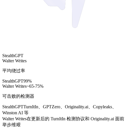
StealthGPT
Walter Writes
平均绕过率
StealthGPT
99%
Walter Writes
~65-75%
可击败的检测器
StealthGPT
TurnItIn、GPTZero、Originality.ai、Copyleaks、
Winston AI 等
Walter Writes
在更新后的 TurnItIn 检测协议和 Originality.ai 面前
举步维艰