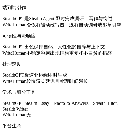
端到端创作
StealthGPT
是
Stealth Agent 即时完成调研、写作与绕过
WriteHuman
否
仅有被动改写器；没有自动调研或起草引擎
可读性与流畅度
StealthGPT
出色
保持自然、人性化的措辞与上下文
WriteHuman
不稳定
容易出现结构重复和不自然的措辞
处理速度
StealthGPT
极速
亚秒级即时生成
WriteHuman
较慢
渲染延迟且处理时间漫长
学术与细分工具
StealthGPT
Stealth Essay、Photo-to-Answers、Stealth Tutor、
Stealth Writer
WriteHuman
无
平台生态