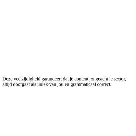
Creatief schrijven
Overwin een writer's block met AI en gebruik daarna deze tool om
te leren hoe je AI inzet om grammatica te corrigeren met behoud van
je eigen stem.
Productbeschrijvingen
Genereer duizenden e-commerce vermeldingen die boetes voor
duplicate content vermijden en natuurlijk lezen.
Deze veelzijdigheid garandeert dat je content, ongeacht je sector,
altijd doorgaat als uniek van jou en grammaticaal correct.