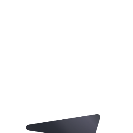
Versla strenge scanners zoals Turnitin, Originality.ai en
GPTZero direct.
Corrigeer automatisch elke grammatica- en spelfout terwijl
je tekst humaniseert.
Bespaar uren frustrerende handmatige bewerking,
proeflezen en herschrijven.
Claim nu je gratis humaniseringsscan en zie de resultaten
direct.
Grammatica controleren en gratis humaniseren