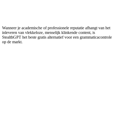
om AI-vingerafdrukken
contenthumanisering
grammaticaregels
te verwijderen
Omzeilt detectie en
Voornamelijk
Taalondersteuning
corrigeert native in meer
gericht op Engels
dan 50 talen
Wanneer je academische of professionele reputatie afhangt van het
inleveren van vlekkeloze, menselijk klinkende content, is
StealthGPT het beste gratis alternatief voor een grammaticacontrole
op de markt.
Is deze grammaticaal correcte AI-output echt onvindbaar?
Is dit door AI geschreven? Hoe kan een detector dat zien?
Is de automatische AI-checker van Google gratis?
Hoeveel AI is acceptabel in een universitair essay?
Wat is de beste gratis grammaticacontrole om detectoren te omzeilen?