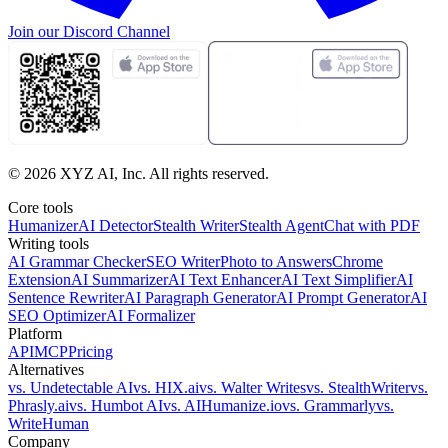
Join our
Discord Channel
©
2026
XYZ AI, Inc. All rights reserved.
Core tools
Humanizer
AI Detector
Stealth Writer
Stealth Agent
Chat with PDF
Writing tools
AI Grammar Checker
SEO Writer
Photo to Answers
Chrome
Extension
AI Summarizer
AI Text Enhancer
AI Text Simplifier
AI
Sentence Rewriter
AI Paragraph Generator
AI Prompt Generator
AI
SEO Optimizer
AI Formalizer
Platform
API
MCP
Pricing
Alternatives
vs. Undetectable AI
vs. HIX.ai
vs. Walter Writes
vs. StealthWriter
vs.
Phrasly.ai
vs. Humbot AI
vs. AIHumanize.io
vs. Grammarly
vs.
WriteHuman
Company