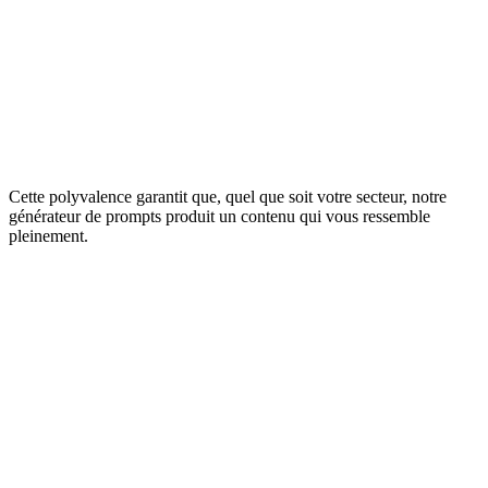
humanisées.
Contenus pour réseaux sociaux
Générez des légendes engageantes qui contournent les filtres
algorithmiques conçus pour étouffer les contenus automatisés issus
de bots.
Cette polyvalence garantit que, quel que soit votre secteur, notre
générateur de prompts produit un contenu qui vous ressemble
pleinement.