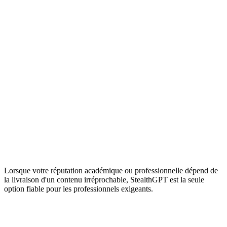
Simple substitution de
Réécriture au
Refonte structurelle
synonymes et
niveau de la
complète et correction
correction
phrase
intelligente
orthographique
Donne souvent des
Amélioration
Injecte une variance
formulations
du ton et du
humaine et un rythme
maladroites et
rythme
naturel
robotiques
Humanisation
Se limite à vérifier
Conçu spécifiquement
des contenus
l'orthographe et les
pour effacer les empreintes
IA
règles grammaticales
de l'IA
Réglages de
Sortie unique, sans
Standard, Highschool,
ton
personnalisation
College, PHD
Contourne nativement
Prise en charge
Principalement axés sur
la détection et corrige dans
des langues
l'anglais uniquement
plus de 50 langues
Lorsque votre réputation académique ou professionnelle dépend de
la livraison d'un contenu irréprochable, StealthGPT est la seule
option fiable pour les professionnels exigeants.