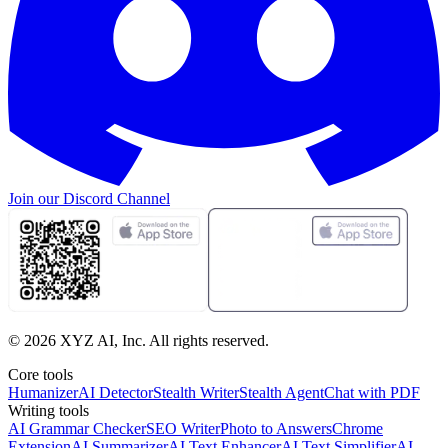
Join our
Discord Channel
©
2026
XYZ AI, Inc. All rights reserved.
Core tools
Humanizer
AI Detector
Stealth Writer
Stealth Agent
Chat with PDF
Writing tools
AI Grammar Checker
SEO Writer
Photo to Answers
Chrome
Extension
AI Summarizer
AI Text Enhancer
AI Text Simplifier
AI