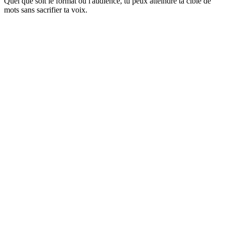
Quel que soit le format ou l'audience, tu peux atteindre ta cible de
mots sans sacrifier ta voix.