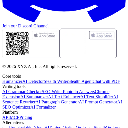
Join our
Discord Channel
©
2026
XYZ AI, Inc. All rights reserved.
Core tools
Humanizer
AI Detector
Stealth Writer
Stealth Agent
Chat with PDF
Writing tools
AI Grammar Checker
SEO Writer
Photo to Answers
Chrome
Extension
AI Summarizer
AI Text Enhancer
AI Text Simplifier
AI
Sentence Rewriter
AI Paragraph Generator
AI Prompt Generator
AI
SEO Optimizer
AI Formalizer
Platform
API
MCP
Pricing
Alternatives
vs. Undetectable AI
vs. HIX.ai
vs. Walter Writes
vs. StealthWriter
vs.