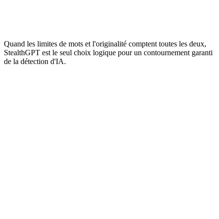
Supprime les
Humanisation IA
orthographe et
empreintes IA
grammaire
Logique de
Axé sur la lisibilité
Conçu pour
contournement
basique
simplifier le texte IA
Quand les limites de mots et l'originalité comptent toutes les deux,
StealthGPT est le seul choix logique pour un contournement garanti
de la détection d'IA.
Comment rendre un texte ChatGPT plus court et indétectable ?
Quel est le meilleur réducteur de nombre de mots qui contourne Turnitin
?
QuillBot simplifie-t-il assez le texte pour battre Originality.ai ?
Existe-t-il un outil gratuit pour simplifier l'écriture IA en ligne ?
Est-ce illégal d'utiliser un outil de simplification de texte ?