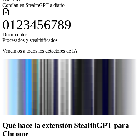
Confían en StealthGPT a diario
0
1
2
3
4
5
6
7
8
9
Documentos
Procesados y stealthificados
Vencimos a todos los detectores de IA
Qué hace la extensión StealthGPT para
Chrome