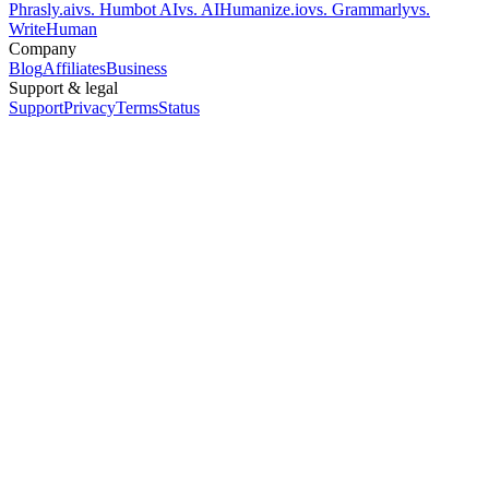
Phrasly.ai
vs. Humbot AI
vs. AIHumanize.io
vs. Grammarly
vs.
WriteHuman
Company
Blog
Affiliates
Business
Support & legal
Support
Privacy
Terms
Status