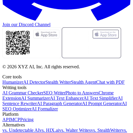
Join our
Discord Channel
©
2026
XYZ AI, Inc. All rights reserved.
Core tools
Humanizer
AI Detector
Stealth Writer
Stealth Agent
Chat with PDF
Writing tools
AI Grammar Checker
SEO Writer
Photo to Answers
Chrome
Extension
AI Summarizer
AI Text Enhancer
AI Text Simplifier
AI
Sentence Rewriter
AI Paragraph Generator
AI Prompt Generator
AI
SEO Optimizer
AI Formalizer
Platform
API
MCP
Pricing
Alternatives
vs. Undetectable AI
vs. HIX.ai
vs. Walter Writes
vs. StealthWriter
vs.