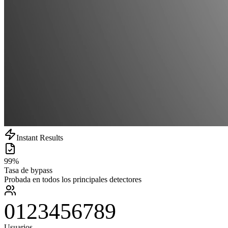
Instant Results
99%
Tasa de bypass
Probada en todos los principales detectores
0
1
2
3
4
5
6
7
8
9
Usuarios