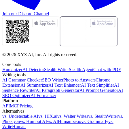
Join our
Discord Channel
©
2026
XYZ AI, Inc. All rights reserved.
Core tools
Humanizer
AI Detector
Stealth Writer
Stealth Agent
Chat with PDF
Writing tools
AI Grammar Checker
SEO Writer
Photo to Answers
Chrome
Extension
AI Summarizer
AI Text Enhancer
AI Text Simplifier
AI
Sentence Rewriter
AI Paragraph Generator
AI Prompt Generator
AI
SEO Optimizer
AI Formalizer
Platform
API
MCP
Pricing
Alternatives
vs. Undetectable AI
vs. HIX.ai
vs. Walter Writes
vs. StealthWriter
vs.
Phrasly.ai
vs. Humbot AI
vs. AIHumanize.io
vs. Grammarly
vs.
WriteHuman