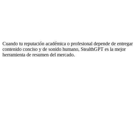
Humanización
Diseñado
Solo revisa ortografía y
de contenido
específicamente para borrar
reglas gramaticales
IA
huellas de IA
Esquiva la detección y
Soporte de
Principalmente
condensa de forma nativa
idiomas
centrado en inglés
en 54 idiomas
Cuando tu reputación académica o profesional depende de entregar
contenido conciso y de sonido humano, StealthGPT es la mejor
herramienta de resumen del mercado.
¿Cuál es el mejor resumidor de IA para esquivar Turnitin?
¿Cómo hago que el texto de ChatGPT sea más corto e indetectable?
¿Pueden los profesores comprobar si he usado un resumidor de IA?
¿QuillBot simplifica el texto lo suficiente como para vencer a
Originality.ai?