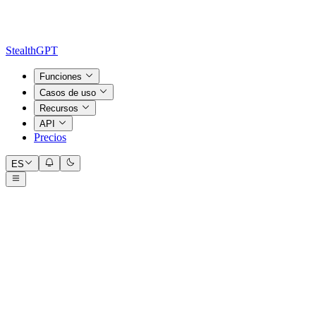
StealthGPT
Funciones
Casos de uso
Recursos
API
Precios
ES