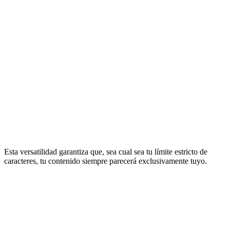
sin penalizaciones por contenido duplicado.
Guías de estudio
Genera apuntes y flashcards rápidos e indetectables a partir de
capítulos de libros densos.
Hilos de email
Condensa largas cadenas de comunicación corporativa en una única
actualización escrita por un humano.
Esta versatilidad garantiza que, sea cual sea tu límite estricto de
caracteres, tu contenido siempre parecerá exclusivamente tuyo.