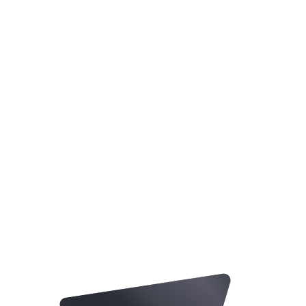
Vence al instante a escáneres estrictos como Turnitin,
Originality.ai y GPTZero.
Condensa el relleno de IA sin perder tu mensaje central ni
los datos factuales.
Ahorra horas de frustrante edición manual, borrado y
reescritura.
Prueba ya tu escaneo de humanización gratuito y ve los
resultados al instante.
Resume gratis